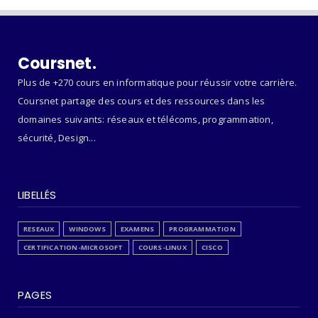
Coursnet.
Plus de +270 cours en informatique pour réussir votre carrière.
Coursnet partage des cours et des ressources dans les
domaines suivants: réseaux et télécoms, programmation,
sécurité, Design...
LIBELLÉS
RESEAUX
WINDOWS
EXAMENS
PROGRAMMATION
CERTIFICATION-MICROSOFT
COURS-LINUX
CISCO
PAGES